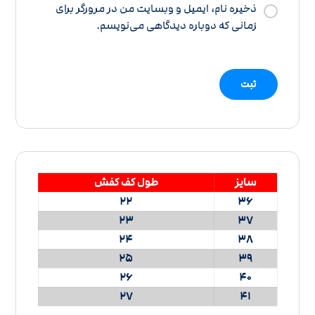
ذخیره نام، ایمیل و وبسایت من در مرورگر برای
زمانی که دوباره دیدگاهی می‌نویسم.
سایز
طول کف کفش
22
36
23
37
24
38
25
39
26
40
27
41