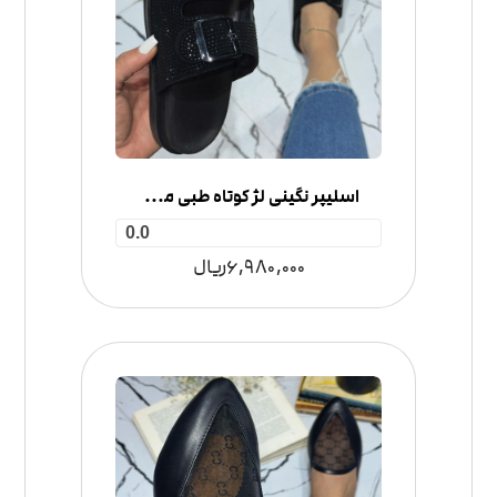
اسلیپر نگینی لژ کوتاه طبی مدل ۲ سگک
0.0
6,980,000
ریال