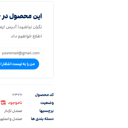
این محصول در 
نگران نباشید! آدرس ایم
اطلاع خواهیم داد
من را به لیست انتظار ا
کد محصول
2326
وضعیت
ناموجود
برچسبها
صندل لژدار
دسته بندی ها
صندل و اسلیپر 