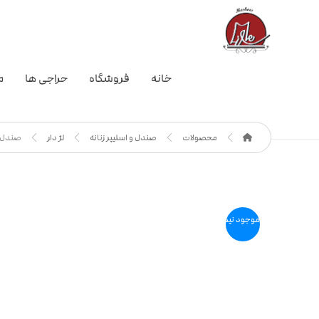
خانه
فروشگاه
حراجی ها
م
محصولات
صندل و اسلیپر زنانه
لژ دار
صندل 
موجود نیست