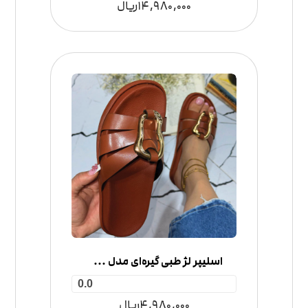
14,980,000
ریال
اسلیپر لژ طبی گیره‌ای مدل 3 بند
0.0
4,980,000
ریال