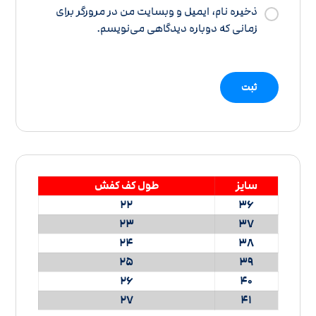
ذخیره نام، ایمیل و وبسایت من در مرورگر برای
زمانی که دوباره دیدگاهی می‌نویسم.
سایز
طول کف کفش
22
36
23
37
24
38
25
39
26
40
27
41