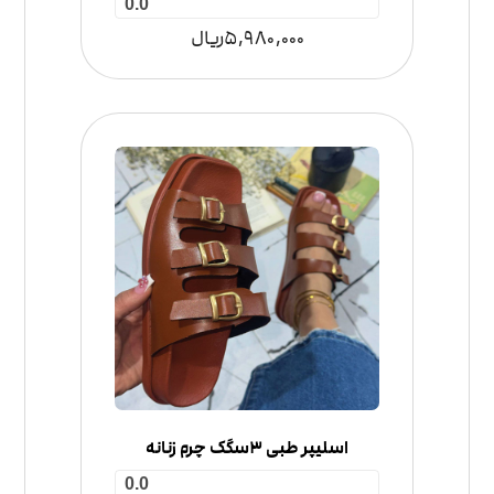
0.0
5,980,000
ریال
اسلیپر طبی 3سگک چرم زنانه
0.0