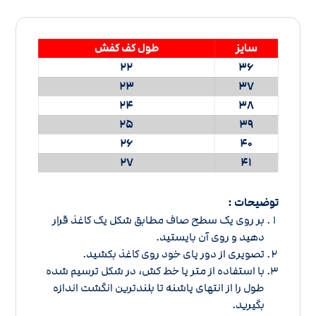
سایز
طول کف کفش
22
36
23
37
24
38
25
39
26
40
27
41
توضیحات :
بر روی یک سطح صاف مطابق شکل یک کاغذ قرار
دهید و روی آن بایستید.
تصویری از دور پای خود روی کاغذ بکشید.
با استفاده از متر یا خط کش، در شکل ترسیم شده
طول را از انتهای پاشنه تا بلندترین انگشت اندازه
بگیرید.