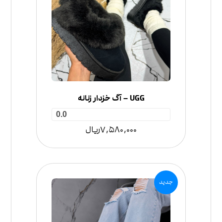
UGG – آگ خزدار زنانه
0.0
7,580,000
ریال
جدید