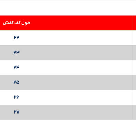
طول کف کفش
22
23
24
25
26
27