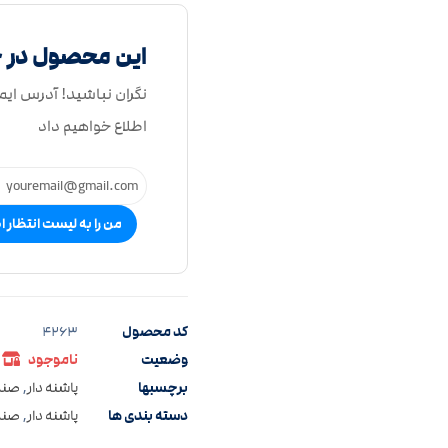
این محصول در 
نگران نباشید! آدرس ایم
اطلاع خواهیم داد
من را به لیست انتظار ا
کد محصول
4263
وضعیت
ناموجود
برچسبها
پاشنه دار
,
صند
دسته بندی ها
پاشنه دار
,
صندل