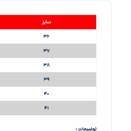
سایز
36
37
38
39
40
41
توضیحات :