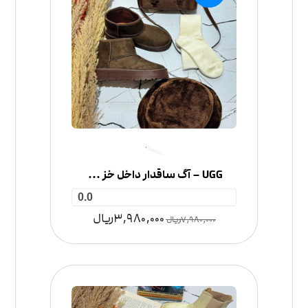
UGG – آگ ساقدار داخل خز لژدار
0.0
3,980,000
ریال
7,980,000
ریال