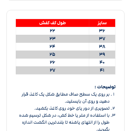
سایز
طول کف کفش
22
36
23
37
24
38
25
39
26
40
27
41
توضیحات :
بر روی یک سطح صاف مطابق شکل یک کاغذ قرار
دهید و روی آن بایستید.
تصویری از دور پای خود روی کاغذ بکشید.
با استفاده از متر یا خط کش، در شکل ترسیم شده
طول را از انتهای پاشنه تا بلندترین انگشت اندازه
بگیرید.