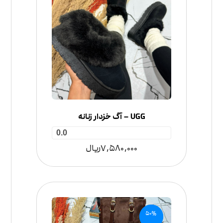
UGG – آگ خزدار زنانه
0.0
7,580,000
ریال
50%
تخفیف!