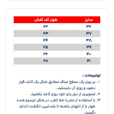
سایز
طول کف کفش
22
36
23
37
24
38
25
39
26
40
27
41
توضیحات :
بر روی یک سطح صاف مطابق شکل یک کاغذ قرار
دهید و روی آن بایستید.
تصویری از دور پای خود روی کاغذ بکشید.
با استفاده از متر یا خط کش، در شکل ترسیم شده
طول را از انتهای پاشنه تا بلندترین انگشت اندازه
بگیرید.