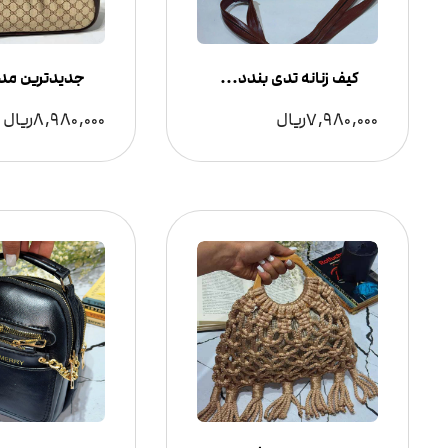
کیف زنانه تدی بنددار چرم | فانتزی و ترند | می شوز
7,980,000
ریال
8,980,000
ریال