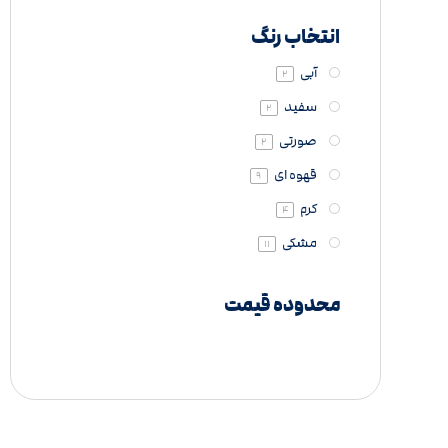
انتخاب رنگ
آبی
2
سفید
2
صورتی
2
قهوه ای
9
کرم
4
مشکی
11
نسکافه‌ای
2
محدوده قیمت