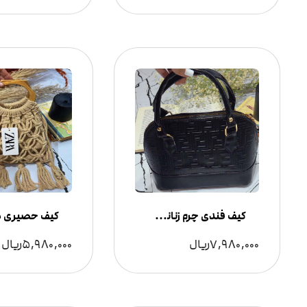
کیف فندی چرم زنانه مدل برجسته
7,980,000
ریال
5,980,000
ریال