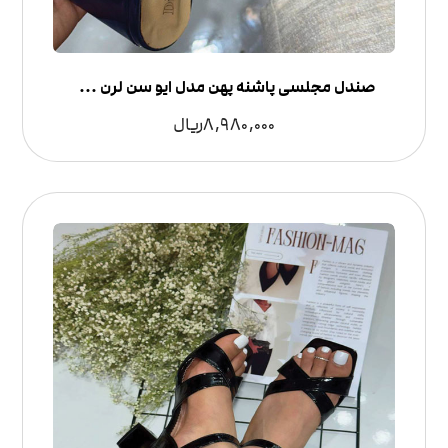
صندل مجلسی پاشنه پهن مدل ایو سن لرن چرم | لوکس و شیک | می شوز
8,980,000
ریال