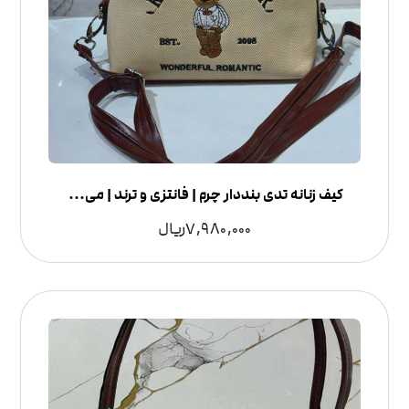
کیف زنانه تدی بنددار چرم | فانتزی و ترند | می شوز
7,980,000
ریال