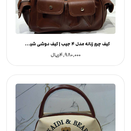
کیف چرم زنانه مدل 4 جیب | کیف دوشی شیک و جادار
4,980,000
ریال