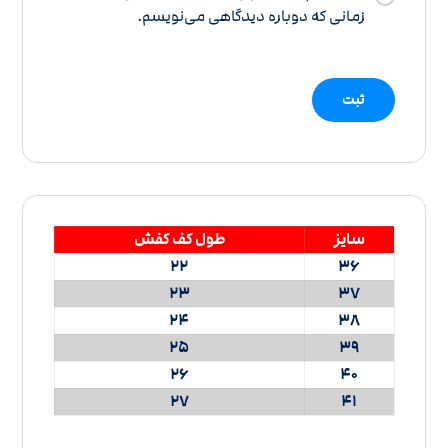
زمانی که دوباره دیدگاهی می‌نویسم.
سایز
طول کف کفش
22
36
23
37
24
38
25
39
26
40
27
41