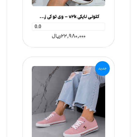
کتونی نایکی v2k – وی تو کی زنانه
0.0
22,980,000
ریال
جدید