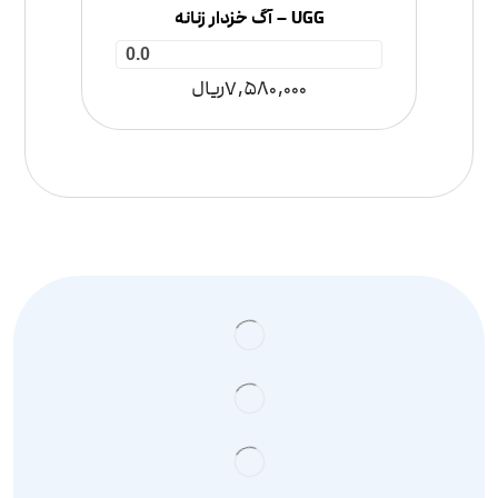
UGG – آگ خزدار زنانه
0.0
7,580,000
ریال