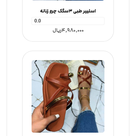
اسلیپر طبی 3سگک چرم زنانه
0.0
4,980,000
ریال