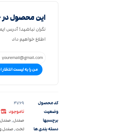
این محصول در 
نگران نباشید! آدرس ایم
اطلاع خواهیم داد
من را به لیست انتظار ا
کد محصول
4769
وضعیت
ناموجود
برچسبها
صندل
,
صندل 
دسته بندی ها
تخت
,
صندل و ا