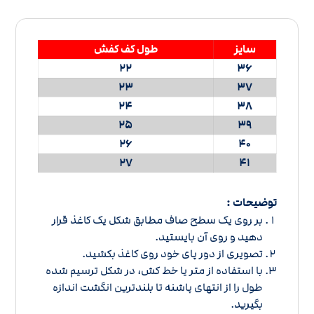
سایز
طول کف کفش
22
36
23
37
24
38
25
39
26
40
27
41
توضیحات :
بر روی یک سطح صاف مطابق شکل یک کاغذ قرار
دهید و روی آن بایستید.
تصویری از دور پای خود روی کاغذ بکشید.
با استفاده از متر یا خط کش، در شکل ترسیم شده
طول را از انتهای پاشنه تا بلندترین انگشت اندازه
بگیرید.