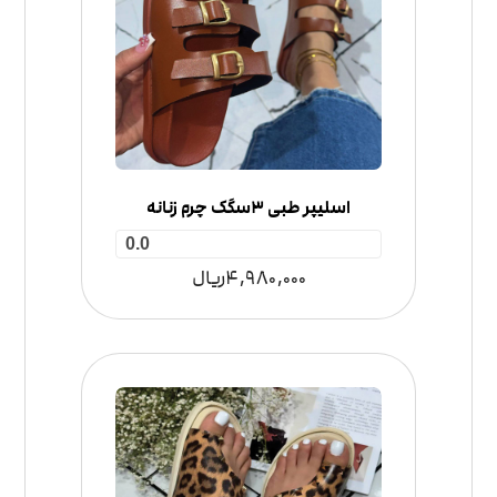
اسلیپر طبی 3سگک چرم زنانه
0.0
4,980,000
ریال