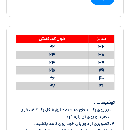
سایز
طول کف کفش
22
36
23
37
24
38
25
39
26
40
27
41
توضیحات :
بر روی یک سطح صاف مطابق شکل یک کاغذ قرار
دهید و روی آن بایستید.
تصویری از دور پای خود روی کاغذ بکشید.