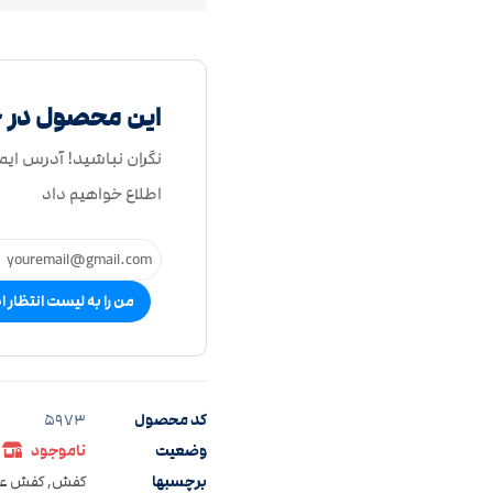
این محصول در 
نگران نباشید! آدرس ایم
اطلاع خواهیم داد
من را به لیست انتظار ا
کد محصول
5973
وضعیت
ناموجود
برچسبها
کفش
,
کفش ع