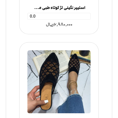
اسلیپر نگینی لژ کوتاه طبی مدل ۲ سگک
0.0
6,980,000
ریال