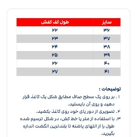
سایز
طول کف کفش
22
36
23
37
24
38
25
39
26
40
27
41
توضیحات :
بر روی یک سطح صاف مطابق شکل یک کاغذ قرار
دهید و روی آن بایستید.
تصویری از دور پای خود روی کاغذ بکشید.
با استفاده از متر یا خط کش، در شکل ترسیم شده
طول را از انتهای پاشنه تا بلندترین انگشت اندازه
بگیرید.