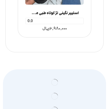
اسلیپر نگینی لژ کوتاه طبی مدل ۲ سگک
0.0
6,980,000
ریال