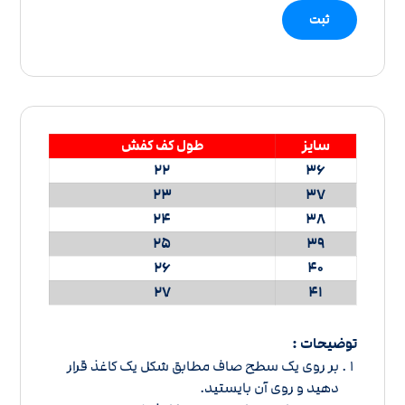
سایز
طول کف کفش
22
36
23
37
24
38
25
39
26
40
27
41
توضیحات :
بر روی یک سطح صاف مطابق شکل یک کاغذ قرار
دهید و روی آن بایستید.