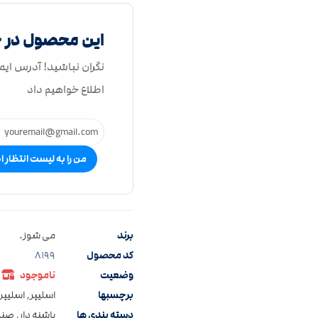
این محصول در 
نگران نباشید! آدرس ایم
اطلاع خواهیم داد
من را به لیست انتظار ا
برند
می شوز.
کد محصول
8199
وضعیت
ناموجود
برچسبها
اسلیپر
,
اسلیپر 
دسته بندی ها
پاشنه دار
,
صندل