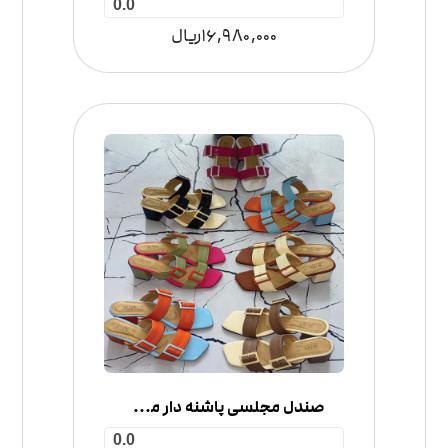
0.0
16,980,000
ریال
صندل مجلسی پاشنه دار مدل دو سگک
0.0