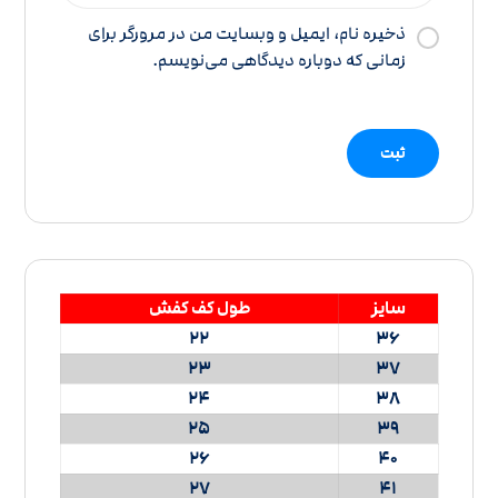
ذخیره نام، ایمیل و وبسایت من در مرورگر برای
زمانی که دوباره دیدگاهی می‌نویسم.
سایز
طول کف کفش
22
36
23
37
24
38
25
39
26
40
27
41