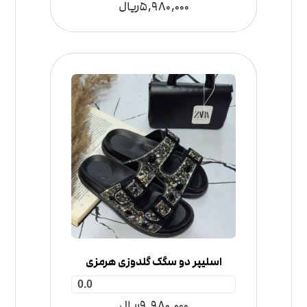
5,980,000
ریال
اسلیپر دو سگک گلدوزی هرمزی
0.0
9,980,000
ریال