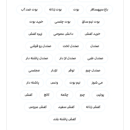
باغ سپهسالار
بوت
بوت زنانه
بوت ضد آب
بوت نیم ساق
بوت چلسی
خرید بوت
خرید کفش
دانش عمومی
زیره کفش
صندل
صندل تخت
صندل رو فرشی
صندل طبی
صندل لژ دار
صندل پاشنه دار
صندل چرم
لوفر
لژدار
مجلسی
می شوز
نیم بوت
ونس
پاشنه دار
پوتین
چرم
چکمه
کالج
کفش
کفش زنانه
کفش سفید
کفش عروس
کفش پاشنه بلند