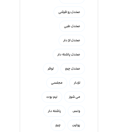
صندل رو فرشی
صندل طبی
صندل لژ دار
صندل پاشنه دار
صندل چرم
لوفر
لژدار
مجلسی
می شوز
نیم بوت
ونس
پاشنه دار
پوتین
چرم