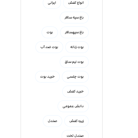
انواع کفش
ایرانی
باغ سپه سالار
باغ سپهسالار
بوت
بوت زنانه
بوت ضد آب
بوت نیم ساق
بوت چلسی
خرید بوت
خرید کفش
دانش عمومی
زیره کفش
صندل
صندل تخت