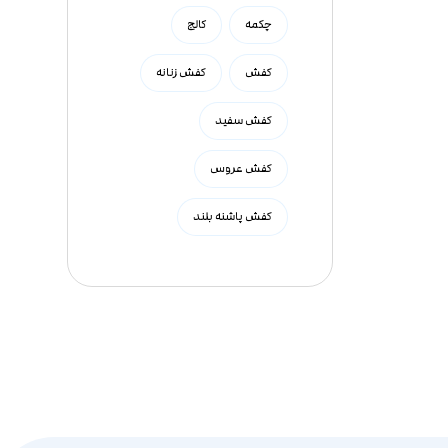
چکمه
کالج
کفش
کفش زنانه
کفش سفید
کفش عروس
کفش پاشنه بلند