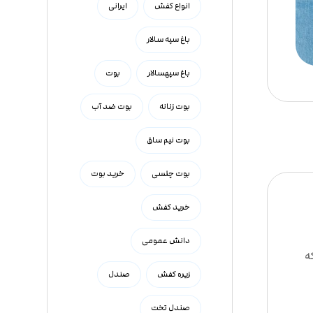
انواع کفش
ایرانی
باغ سپه سالار
باغ سپهسالار
بوت
بوت زنانه
بوت ضد آب
بوت نیم ساق
بوت چلسی
خرید بوت
خرید کفش
دانش عمومی
ه
زیره کفش
صندل
صندل تخت