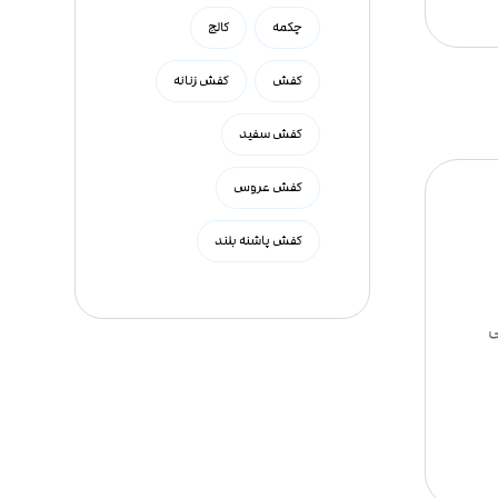
چکمه
کالج
کفش
کفش زنانه
کفش سفید
کفش عروس
کفش پاشنه بلند
ی