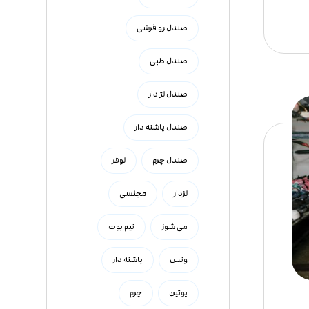
صندل رو فرشی
صندل طبی
صندل لژ دار
صندل پاشنه دار
صندل چرم
لوفر
لژدار
مجلسی
می شوز
نیم بوت
ونس
پاشنه دار
پوتین
چرم