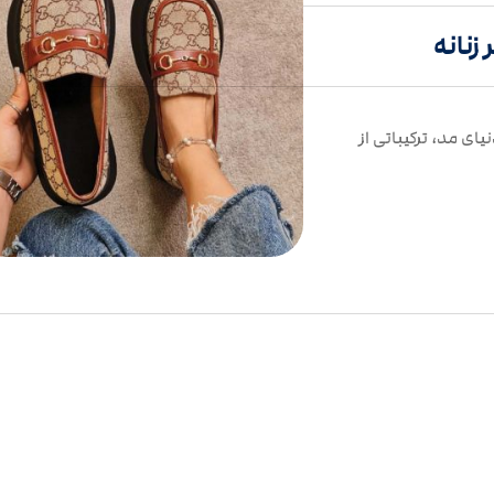
 زنانه
یای مد، ترکیباتی از