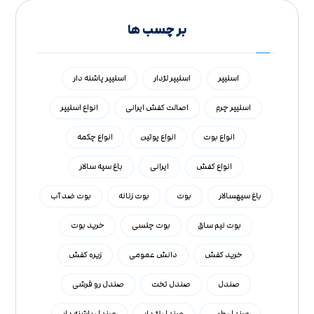
بر چسب ها
اسلیپر
اسلیپر لژدار
اسلیپر پاشنه دار
اسلیپر چرم
اصالت کفش ایرانی
انواع اسلیپر
انواع بوت
انواع پوتین
انواع چکمه
انواع کفش
ایرانی
باغ سپه سالار
باغ سپهسالار
بوت
بوت زنانه
بوت ضد آب
بوت نیم ساق
بوت چلسی
خرید بوت
خرید کفش
دانش عمومی
زیره کفش
صندل
صندل تخت
صندل رو فرشی
صندل طبی
صندل لژ دار
صندل پاشنه دار