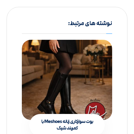
نوشته های مرتبط:
بوت سوارکاری زنانه Meshoes با
کمربند شیک