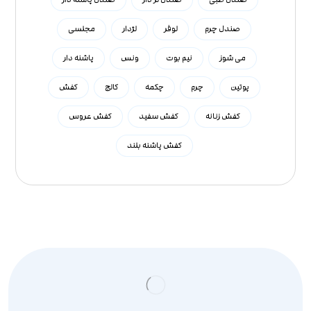
صندل چرم
لوفر
لژدار
مجلسی
می شوز
نیم بوت
ونس
پاشنه دار
پوتین
چرم
چکمه
کالج
کفش
کفش زنانه
کفش سفید
کفش عروس
کفش پاشنه بلند