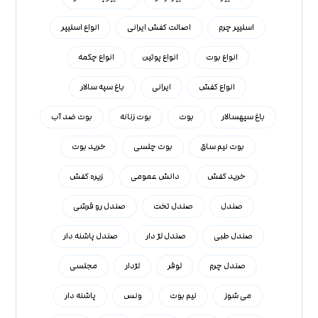
اسلیپر چرم
اصالت کفش ایرانی
انواع اسلیپر
انواع بوت
انواع پوتین
انواع چکمه
انواع کفش
ایرانی
باغ سپه سالار
باغ سپهسالار
بوت
بوت زنانه
بوت ضد آب
بوت نیم ساق
بوت چلسی
خرید بوت
خرید کفش
دانش عمومی
زیره کفش
صندل
صندل تخت
صندل رو فرشی
صندل طبی
صندل لژ دار
صندل پاشنه دار
صندل چرم
لوفر
لژدار
مجلسی
می شوز
نیم بوت
ونس
پاشنه دار