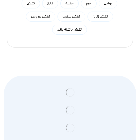
پوتین
چرم
چکمه
کالج
کفش
کفش زنانه
کفش سفید
کفش عروس
کفش پاشنه بلند