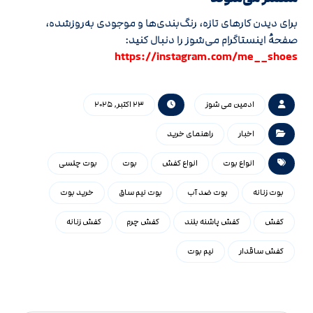
برای دیدن کارهای تازه، رنگ‌بندی‌ها و موجودی به‌روزشده،
صفحهٔ اینستاگرام می‌شوز را دنبال کنید:
https://instagram.com/me__shoes
ادمین می شوز
23 اکتبر, 2025
اخبار
راهنمای خرید
انواع بوت
انواع کفش
بوت
بوت چلسی
بوت زنانه
بوت ضد آب
بوت نیم ساق
خرید بوت
کفش
کفش پاشنه بلند
کفش چرم
کفش زنانه
کفش ساقدار
نیم بوت