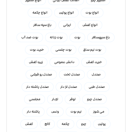
اسلیپر چرم
اصالت کفش ایرانی
انواع اسلیپر
انواع بوت
انواع پوتین
انواع چکمه
انواع کفش
ایرانی
باغ سپه سالار
باغ سپهسالار
بوت
بوت زنانه
بوت ضد آب
بوت نیم ساق
بوت چلسی
خرید بوت
خرید کفش
دانش عمومی
زیره کفش
صندل
صندل تخت
صندل رو فرشی
صندل طبی
صندل لژ دار
صندل پاشنه دار
صندل چرم
لوفر
لژدار
مجلسی
می شوز
نیم بوت
ونس
پاشنه دار
پوتین
چرم
چکمه
کالج
کفش