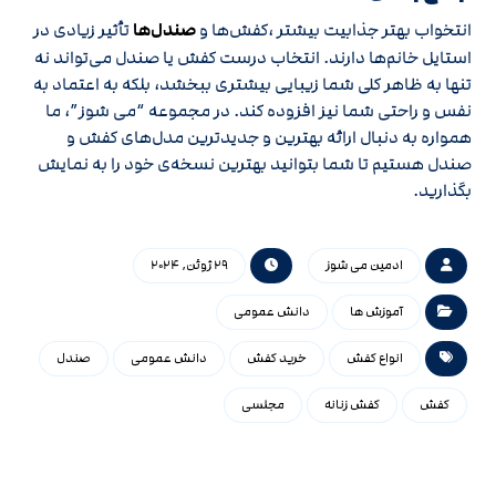
انتخواب بهتر جذابیت بیشتر ،کفش‌ها و
صندل‌ها
تأثیر زیادی در
استایل خانم‌ها دارند. انتخاب درست کفش یا صندل می‌تواند نه
تنها به ظاهر کلی شما زیبایی بیشتری ببخشد، بلکه به اعتماد به
نفس و راحتی شما نیز افزوده کند. در مجموعه “می شوز”، ما
همواره به دنبال ارائه بهترین و جدیدترین مدل‌های کفش و
صندل هستیم تا شما بتوانید بهترین نسخه‌ی خود را به نمایش
بگذارید.
ادمین می شوز
29 ژوئن, 2024
آموزش ها
دانش عمومی
انواع کفش
خرید کفش
دانش عمومی
صندل
کفش
کفش زنانه
مجلسی