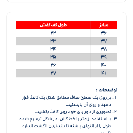
سایز
طول کف کفش
22
36
23
37
24
38
25
39
26
40
27
41
توضیحات :
بر روی یک سطح صاف مطابق شکل یک کاغذ قرار
دهید و روی آن بایستید.
تصویری از دور پای خود روی کاغذ بکشید.
با استفاده از متر یا خط کش، در شکل ترسیم شده
طول را از انتهای پاشنه تا بلندترین انگشت اندازه
بگیرید.