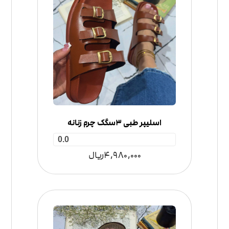
اسلیپر طبی 3سگک چرم زنانه
0.0
4,980,000
ریال