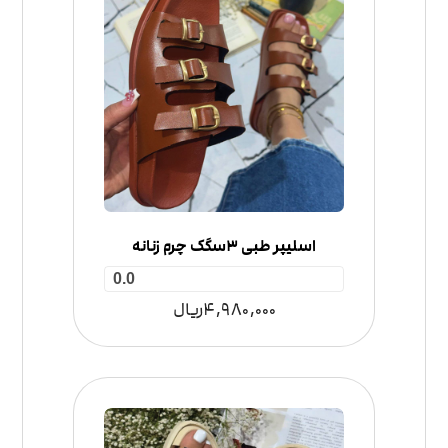
اسلیپر طبی 3سگک چرم زنانه
0.0
4,980,000
ریال