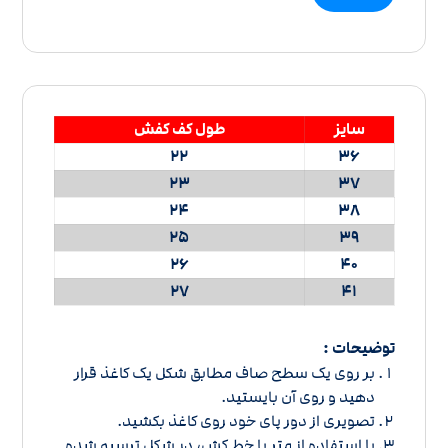
سایز
طول کف کفش
22
36
23
37
24
38
25
39
26
40
27
41
توضیحات :
بر روی یک سطح صاف مطابق شکل یک کاغذ قرار
دهید و روی آن بایستید.
تصویری از دور پای خود روی کاغذ بکشید.
با استفاده از متر یا خط کش، در شکل ترسیم شده