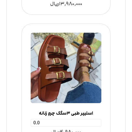
13,980,000
ریال
اسلیپر طبی 3سگک چرم زنانه
0.0
4,980,000
ریال