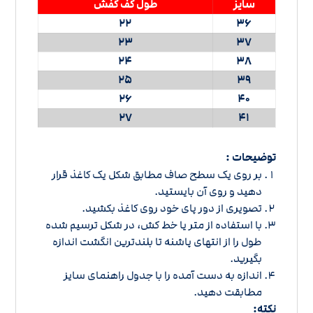
سایز
طول کف کفش
22
36
23
37
24
38
25
39
26
40
27
41
توضیحات :
بر روی یک سطح صاف مطابق شکل یک کاغذ قرار
دهید و روی آن بایستید.
تصویری از دور پای خود روی کاغذ بکشید.
با استفاده از متر یا خط کش، در شکل ترسیم شده
طول را از انتهای پاشنه تا بلندترین انگشت اندازه
بگیرید.
اندازه به دست آمده را با
جدول راهنمای سایز
مطابقت دهید.
نکته: